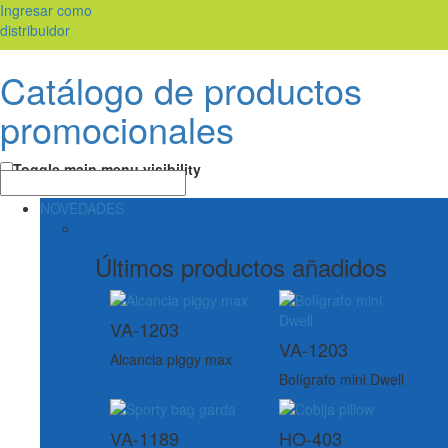
Ingresar como
distribuidor
Catálogo de productos
promocionales
Toggle main menu visibility
NOVEDADES
Últimos productos añadidos
VA-1203
VA-1203
Alcancia piggy max
Bolígrafo mini Dwell
VA-1189
HO-403