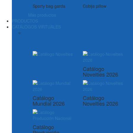
Sporty bag garda
Cobija pillow
Más productos
PRODUCTOS
CATÁLOGOS VIRTUALES
Catálogo
Novelties 2026
Catálogo
Catálogo
Mundial 2026
Novelties 2026
Catálogo
Producción