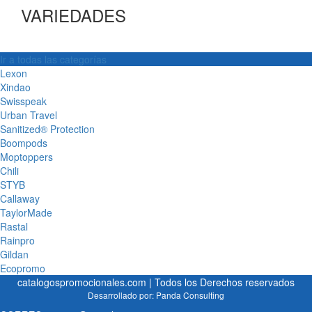
VARIEDADES
Ir a todas las categorías
Lexon
Xindao
Swisspeak
Urban Travel
Sanitized® Protection
Boompods
Moptoppers
Chili
STYB
Callaway
TaylorMade
Rastal
Rainpro
Gildan
Ecopromo
catalogospromocionales.com | Todos los Derechos reservados
Desarrollado por:
Panda Consulting