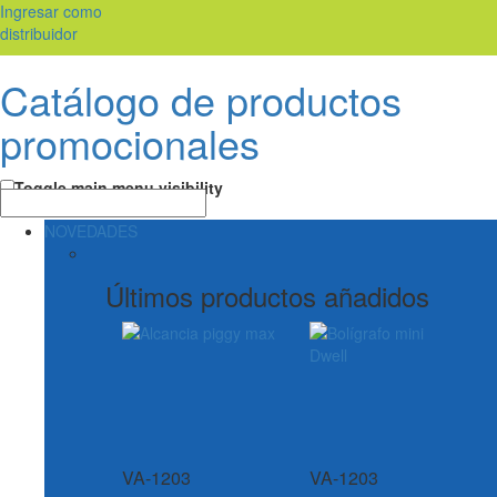
Ingresar como
distribuidor
Catálogo de productos
promocionales
Toggle main menu visibility
NOVEDADES
Últimos productos añadidos
VA-1203
VA-1203