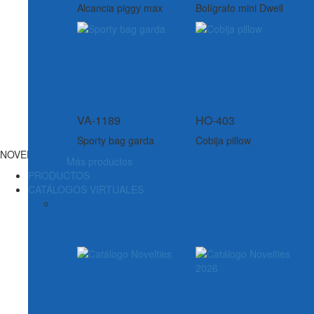
Alcancia piggy max
Bolígrafo mini Dwell
VA-1189
HO-403
Sporty bag garda
Cobija pillow
NOVEDADES
Más productos
PRODUCTOS
CATÁLOGOS VIRTUALES