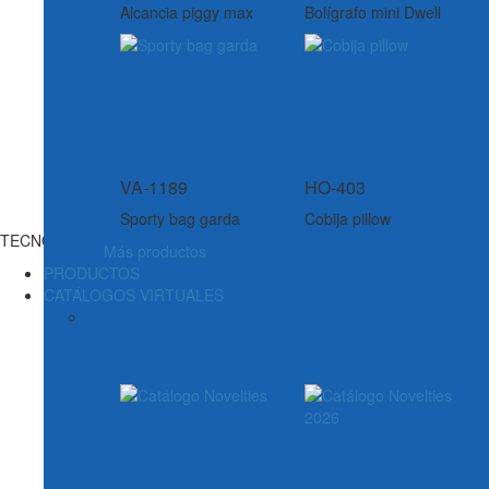
Alcancia piggy max
Bolígrafo mini Dwell
VA-1189
HO-403
Sporty bag garda
Cobija pillow
TECNOLOGÍA
Más productos
PRODUCTOS
CATÁLOGOS VIRTUALES