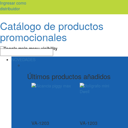
Ingresar como
distribuidor
Catálogo de productos
promocionales
Toggle main menu visibility
NOVEDADES
Últimos productos añadidos
VA-1203
VA-1203