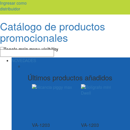
Ingresar como
distribuidor
Catálogo de productos
promocionales
Toggle main menu visibility
NOVEDADES
Últimos productos añadidos
VA-1203
VA-1203