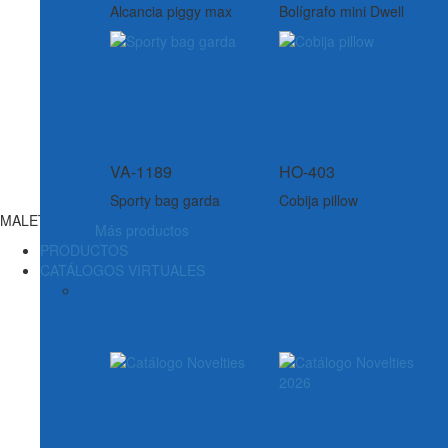
Alcancia piggy max
Bolígrafo mini Dwell
VA-1189
HO-403
Sporty bag garda
Cobija pillow
MALETAS
Más productos
PRODUCTOS
CATÁLOGOS VIRTUALES