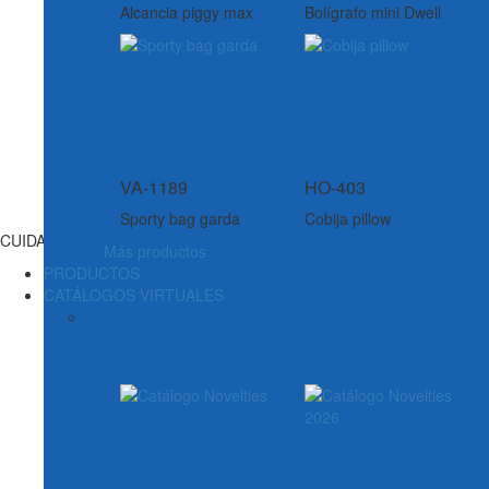
Alcancia piggy max
Bolígrafo mini Dwell
VA-1189
HO-403
Sporty bag garda
Cobija pillow
CUIDADO PERSONAL
Más productos
PRODUCTOS
CATÁLOGOS VIRTUALES