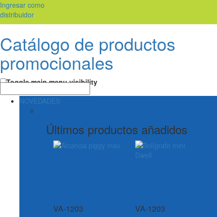
Ingresar como
distribuidor
Catálogo de productos
promocionales
Toggle main menu visibility
NOVEDADES
Últimos productos añadidos
VA-1203
VA-1203