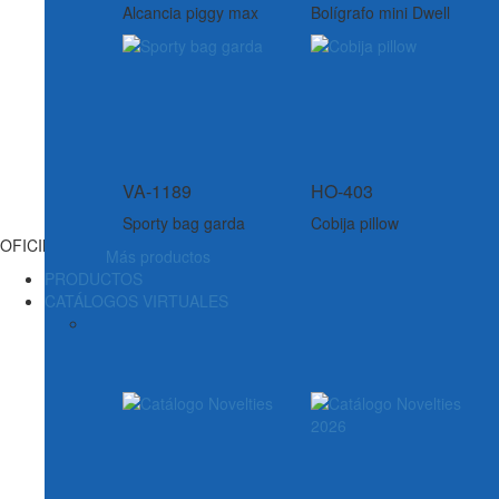
Alcancia piggy max
Bolígrafo mini Dwell
VA-1189
HO-403
Sporty bag garda
Cobija pillow
OFICINA
Más productos
PRODUCTOS
CATÁLOGOS VIRTUALES