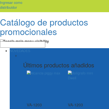
Ingresar como
distribuidor
Catálogo de productos
promocionales
Toggle main menu visibility
NOVEDADES
Últimos productos añadidos
VA-1203
VA-1203