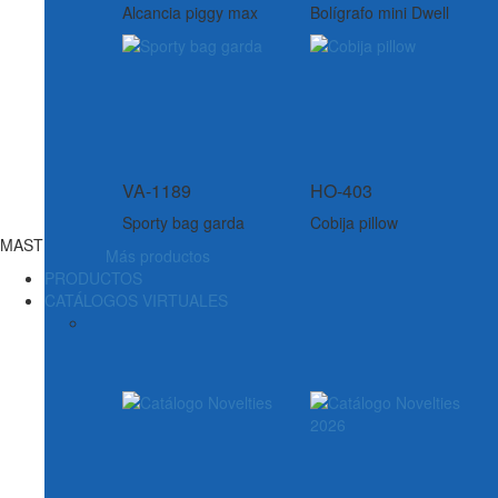
Alcancia piggy max
Bolígrafo mini Dwell
VA-1189
HO-403
Sporty bag garda
Cobija pillow
MASTERLINE
Más productos
PRODUCTOS
CATÁLOGOS VIRTUALES