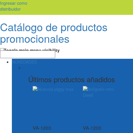
Ingresar como
distribuidor
Catálogo de productos
promocionales
Toggle main menu visibility
NOVEDADES
Últimos productos añadidos
VA-1203
VA-1203