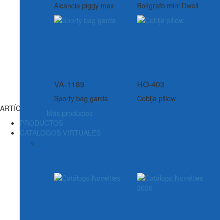
Alcancia piggy max
Bolígrafo mini Dwell
VA-1189
HO-403
Sporty bag garda
Cobija pillow
ARTÍCULOS DE ESCRITURA
Más productos
PRODUCTOS
CATÁLOGOS VIRTUALES