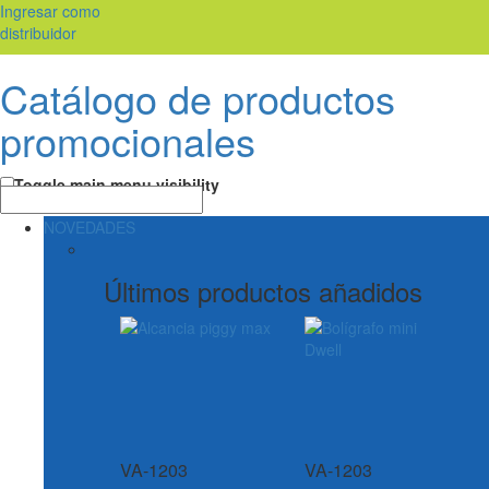
Ingresar como
distribuidor
Catálogo de productos
promocionales
Toggle main menu visibility
NOVEDADES
Últimos productos añadidos
VA-1203
VA-1203