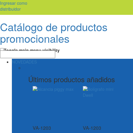
Ingresar como
distribuidor
Catálogo de productos
promocionales
Toggle main menu visibility
NOVEDADES
Últimos productos añadidos
VA-1203
VA-1203