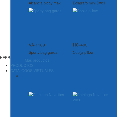
Alcancia piggy max
Bolígrafo mini Dwell
VA-1189
HO-403
Sporty bag garda
Cobija pillow
HERRAMIENTAS
Más productos
PRODUCTOS
CATÁLOGOS VIRTUALES