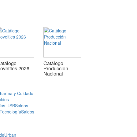
atálogo
Catálogo
ovelties 2026
Producción
Nacional
Pharma y Cuidado
aldos
ias USB
Saldos
 Tecnología
Saldos
de
Urban