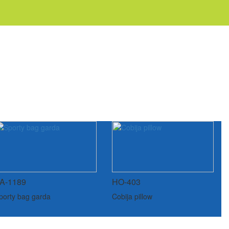
A-1189
HO-403
porty bag garda
Cobija pillow