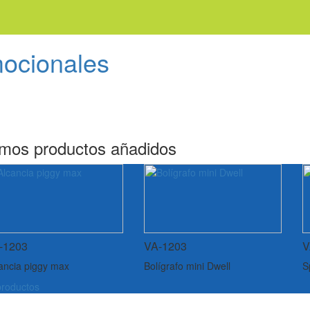
mocionales
imos productos añadidos
-1203
VA-1203
V
ancia piggy max
Bolígrafo mini Dwell
S
roductos