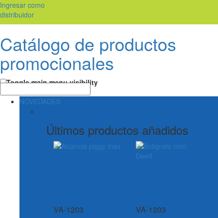
Ingresar como
distribuidor
Catálogo de productos
promocionales
Toggle main menu visibility
NOVEDADES
Últimos productos añadidos
VA-1203
VA-1203