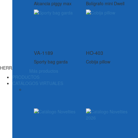
Alcancia piggy max
Bolígrafo mini Dwell
VA-1189
HO-403
Sporty bag garda
Cobija pillow
HERRAMIENTAS
Más productos
PRODUCTOS
CATÁLOGOS VIRTUALES