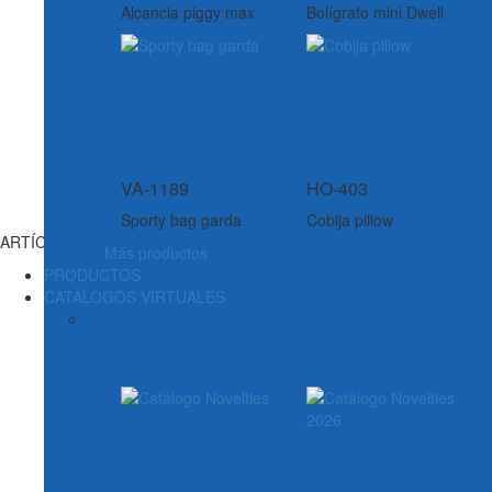
Alcancia piggy max
Bolígrafo mini Dwell
VA-1189
HO-403
Sporty bag garda
Cobija pillow
ARTÍCULOS DE ESCRITURA
Más productos
PRODUCTOS
CATÁLOGOS VIRTUALES