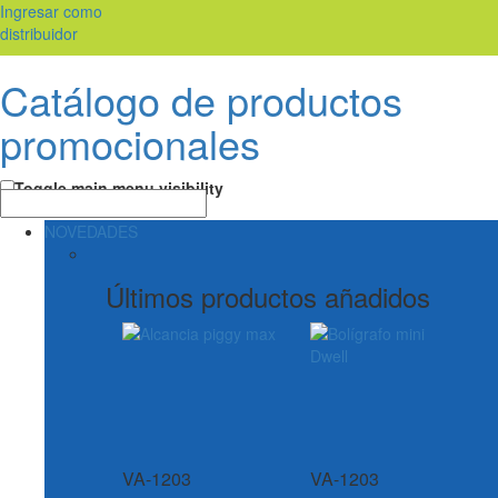
Ingresar como
distribuidor
Catálogo de productos
promocionales
Toggle main menu visibility
NOVEDADES
Últimos productos añadidos
VA-1203
VA-1203