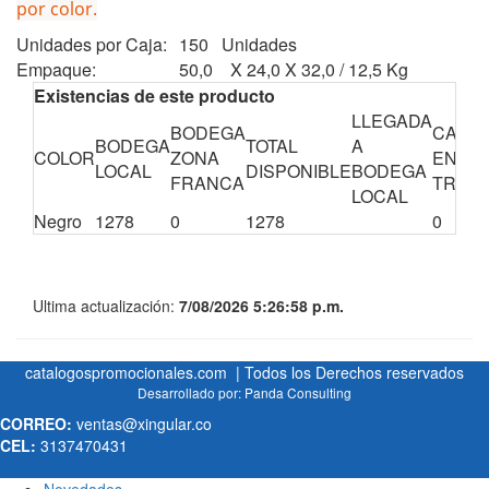
por color.
Unidades por Caja:
150 Unidades
Empaque:
50,0 X 24,0 X 32,0 / 12,5 Kg
Existencias de este producto
LLEGADA
BODEGA
CANTI
BODEGA
TOTAL
A
COLOR
ZONA
EN
LOCAL
DISPONIBLE
BODEGA
FRANCA
TRÁNS
LOCAL
Negro
1278
0
1278
0
Ultima actualización:
7/08/2026 5:26:58 p.m.
catalogospromocionales.com | Todos los Derechos reservados
Desarrollado por:
Panda Consulting
CORREO:
ventas@xingular.co
CEL:
3137470431