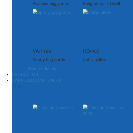
Alcancia piggy max
Bolígrafo mini Dwell
VA-1189
HO-403
Sporty bag garda
Cobija pillow
Más productos
PRODUCTOS
CATÁLOGOS VIRTUALES