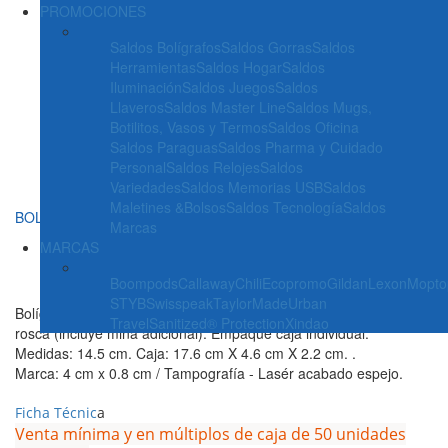
PROMOCIONES
Saldos Bolígrafos
Saldos Gorras
Saldos
Herramientas
Saldos Hogar
Saldos
Iluminación
Saldos Juegos
Saldos
Llaveros
Saldos Master Line
Saldos Mugs,
Botilitos, Vasos y Termos
Saldos Oficina
Saldos Paraguas
Saldos Pharma y Cuidado
Personal
Saldos Relojes
Saldos
Variedades
Saldos Memorias USB
Saldos
Maletines &Bolsos
Saldos Tecnología
Saldos
BOL-BIGBAN
Marcas
MARCAS
Boompods
Callaway
Chili
Ecopromo
Gildan
Lexon
Mopto
STYB
Swisspeak
TaylorMade
Urban
Bolígrafo roller en acero inoxidable reciclado, clip metálico y tapa
Travel
Sanitized® Protection
Xindao
rosca (incluye mina adicional). Empaque caja individual.
Medidas: 14.5 cm. Caja: 17.6 cm X 4.6 cm X 2.2 cm. .
Marca: 4 cm x 0.8 cm / Tampografía - Lasér acabado espejo.
Ficha Técnic
a
Venta mínima y en múltiplos de caja de 50 unidades