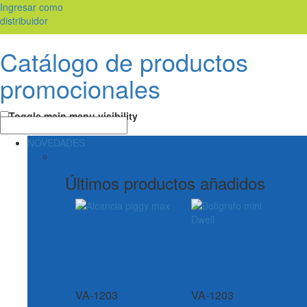
Ingresar como
distribuidor
Catálogo de productos
promocionales
Toggle main menu visibility
NOVEDADES
Últimos productos añadidos
VA-1203
VA-1203